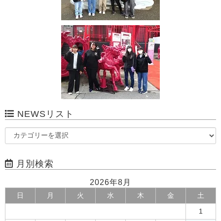
NEWSリスト
月別検索
2026年8月
日
月
火
水
木
金
土
1